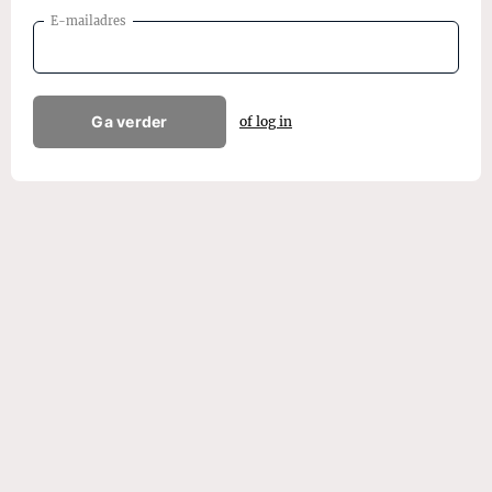
E-mailadres
Ga verder
of log in