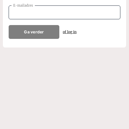
E-mailadres
Ga verder
of log in