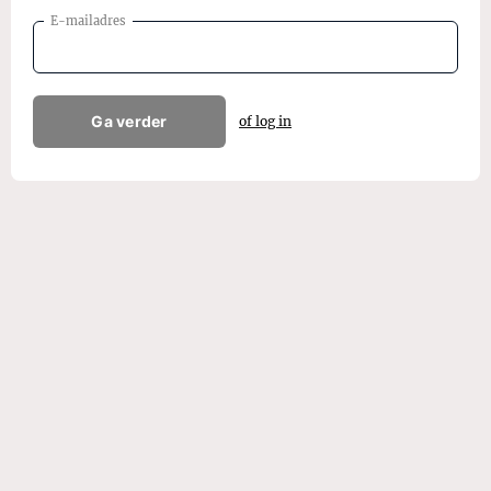
E-mailadres
Ga verder
of log in