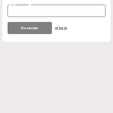
E-mailadres
Ga verder
of log in