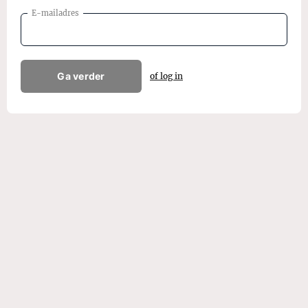
E-mailadres
Ga verder
of log in