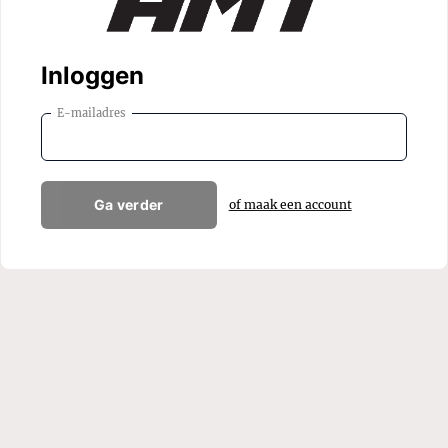
Inloggen
E-mailadres
Ga verder
of maak een account