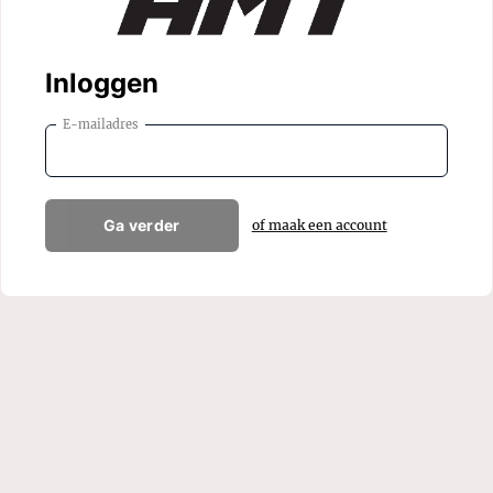
Inloggen
E-mailadres
Ga verder
of maak een account