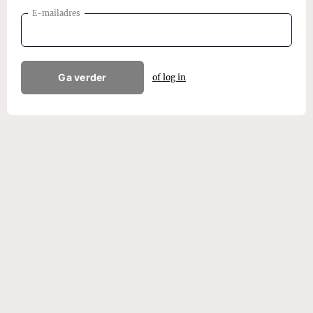
E-mailadres
Ga verder
of log in