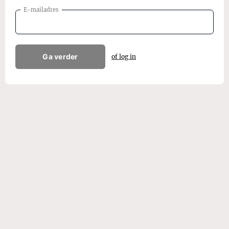
E-mailadres
Ga verder
of log in