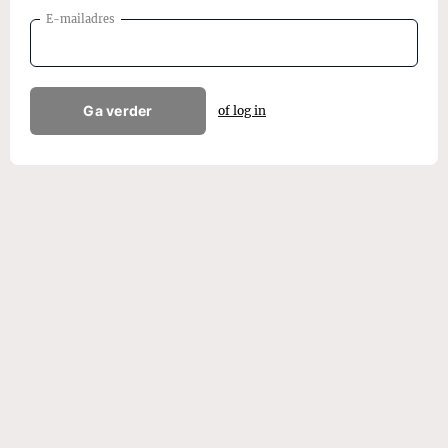
E-mailadres
Ga verder
of log in