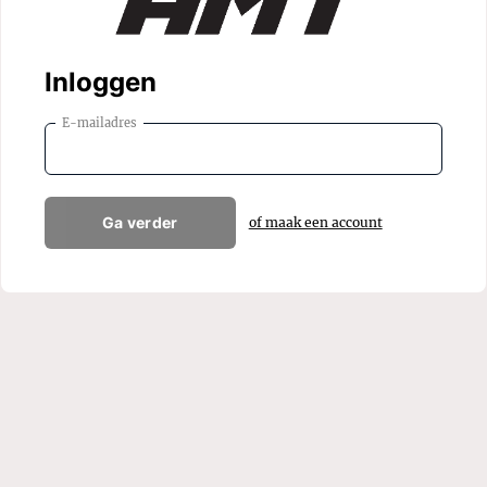
Inloggen
E-mailadres
Ga verder
of maak een account