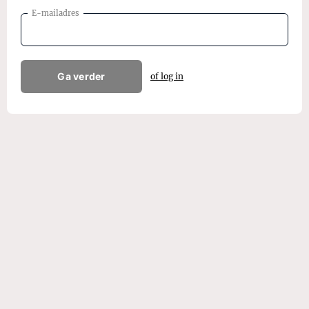
E-mailadres
Ga verder
of log in