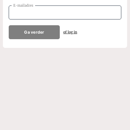
E-mailadres
Ga verder
of log in