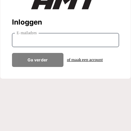
Inloggen
E-mailadres
Ga verder
of maak een account