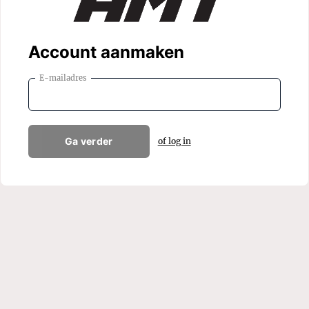
Account aanmaken
E-mailadres
Ga verder
of log in