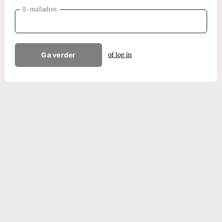
E-mailadres
Ga verder
of log in