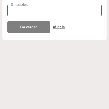
E-mailadres
Ga verder
of log in