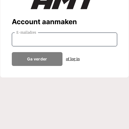
Account aanmaken
E-mailadres
Ga verder
of log in