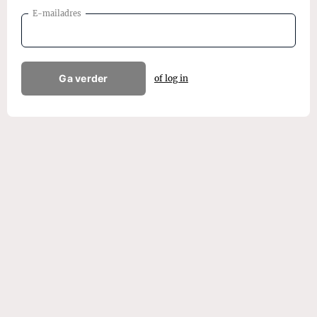
E-mailadres
Ga verder
of log in