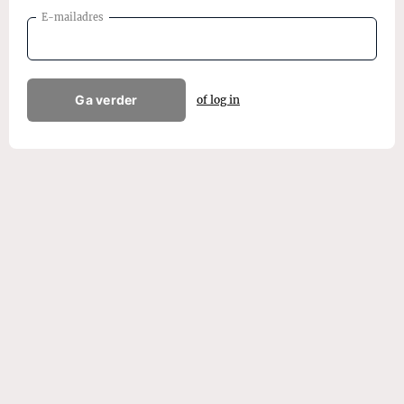
E-mailadres
Ga verder
of log in