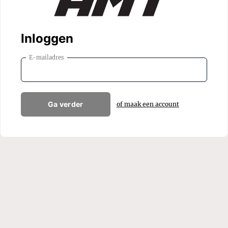
Inloggen
E-mailadres
Ga verder
of maak een account