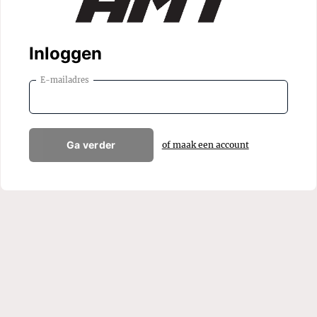
Inloggen
E-mailadres
Ga verder
of maak een account