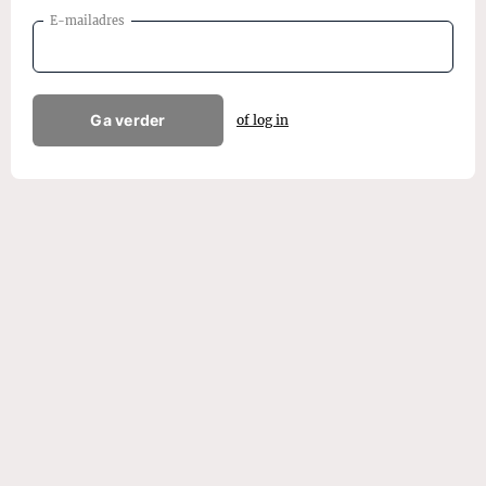
E-mailadres
Ga verder
of log in