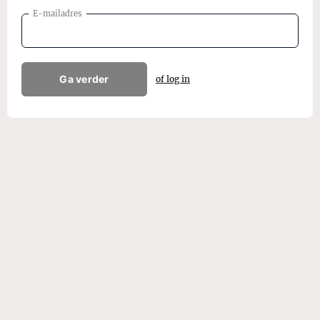
E-mailadres
Ga verder
of log in