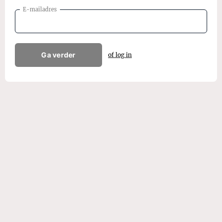
E-mailadres
Ga verder
of log in