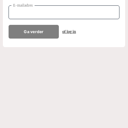
E-mailadres
Ga verder
of log in