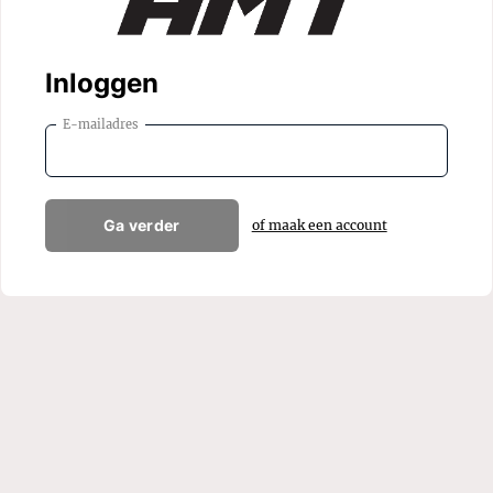
Inloggen
E-mailadres
Ga verder
of maak een account