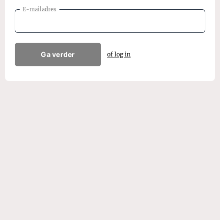
E-mailadres
Ga verder
of log in