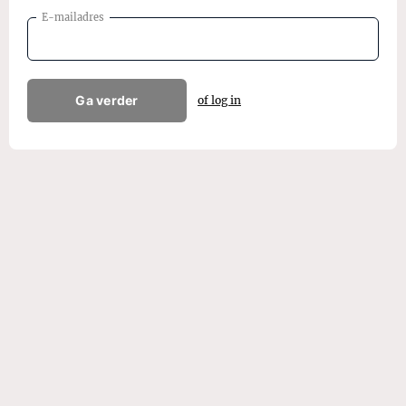
E-mailadres
Ga verder
of log in