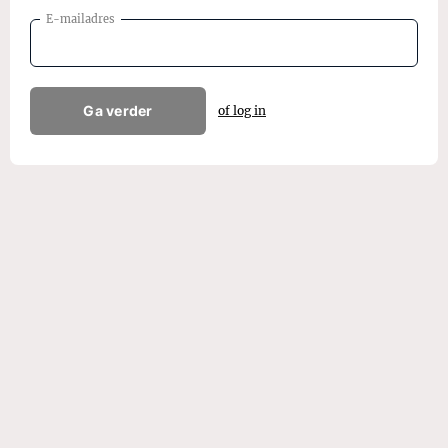
E-mailadres
Ga verder
of log in