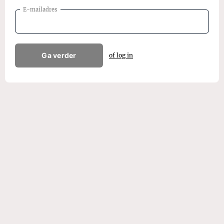
E-mailadres
Ga verder
of log in