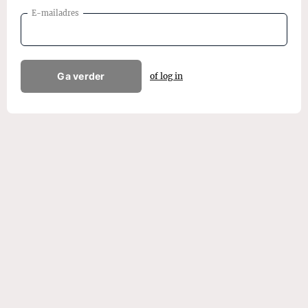
E-mailadres
Ga verder
of log in