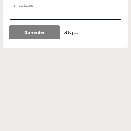
E-mailadres
Ga verder
of log in