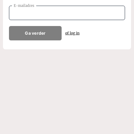
E-mailadres
Ga verder
of log in