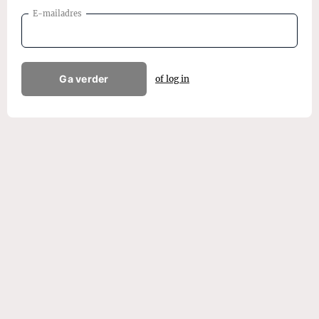
E-mailadres
Ga verder
of log in