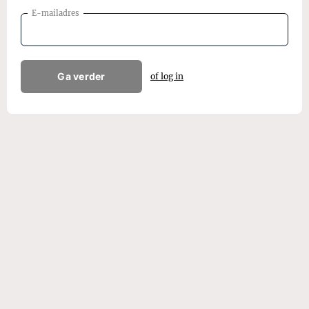
E-mailadres
Ga verder
of log in