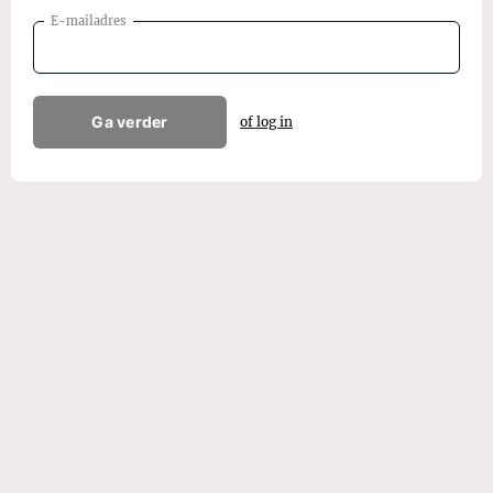
E-mailadres
Ga verder
of log in