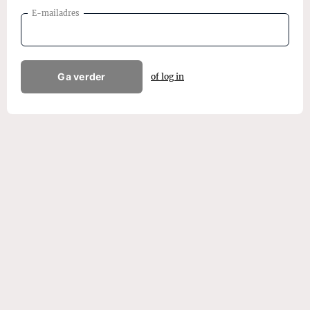
E-mailadres
Ga verder
of log in