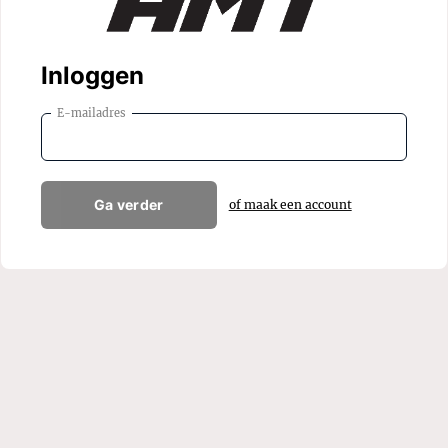
Inloggen
E-mailadres
Ga verder
of maak een account