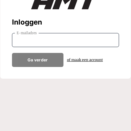
Inloggen
E-mailadres
Ga verder
of maak een account