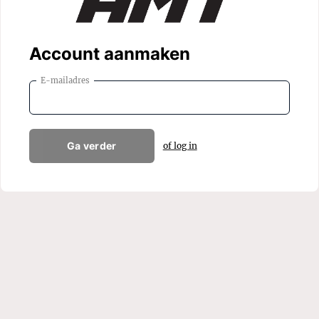
Account aanmaken
E-mailadres
Ga verder
of log in