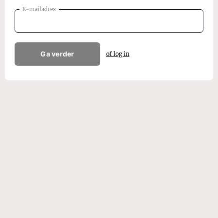
E-mailadres
Ga verder
of log in