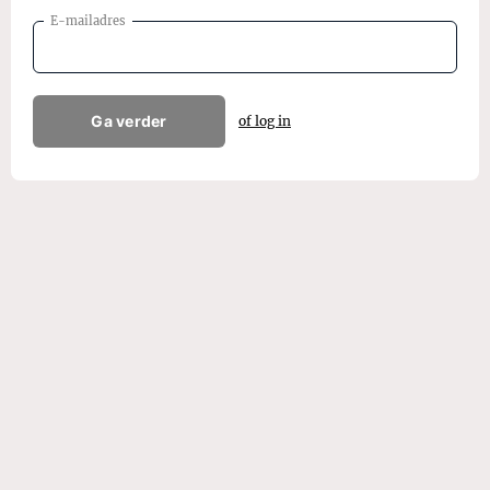
E-mailadres
Ga verder
of log in