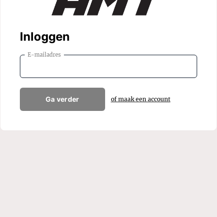
Inloggen
E-mailadres
Ga verder
of maak een account