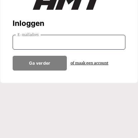
Inloggen
E-mailadres
Ga verder
of maak een account