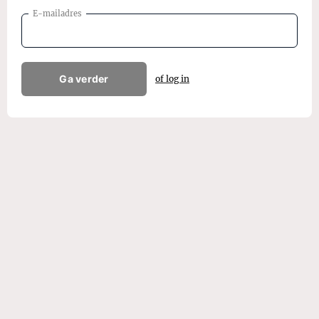
E-mailadres
Ga verder
of log in