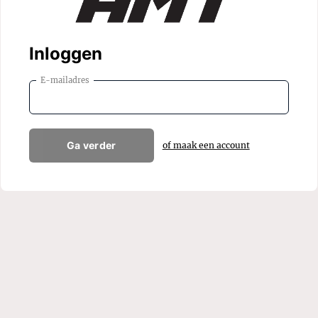
Inloggen
E-mailadres
Ga verder
of maak een account