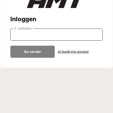
Inloggen
E-mailadres
Ga verder
of maak een account