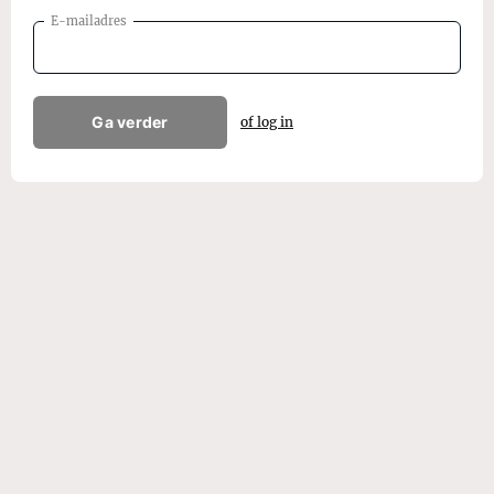
E-mailadres
Ga verder
of log in