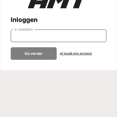
Inloggen
E-mailadres
Ga verder
of maak een account